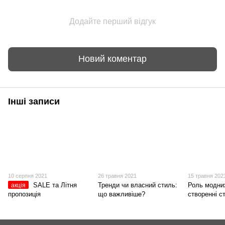
Додайте перший відгук
Новий коментар
Інші записи
10 серпня 2021
26 травня 2021
15 травня 202
SALE та Літня
Тренди чи власний стиль:
Роль модних
акція
пропозиція
що важливіше?
створенні с