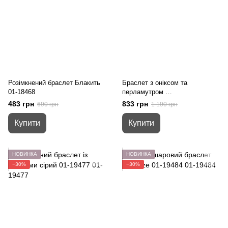
Розімкнений браслет Блакить
Браслет з оніксом та
01-18468
перламутром
01-19468
483 грн
833 грн
690 грн
1 190 грн
Купити
Купити
НОВИНКА
НОВИНКА
−30%
−30%