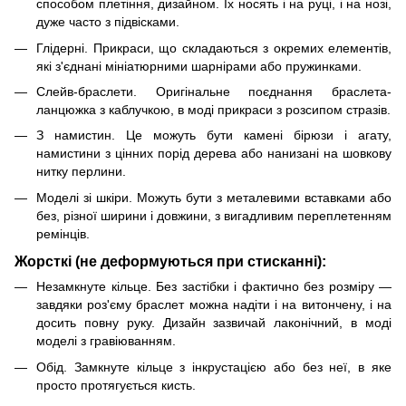
способом плетіння, дизайном. Їх носять і на руці, і на нозі,
дуже часто з підвісками.
Глідерні. Прикраси, що складаються з окремих елементів,
які з'єднані мініатюрними шарнірами або пружинками.
Слейв-браслети. Оригінальне поєднання браслета-
ланцюжка з каблучкою, в моді прикраси з розсипом стразів.
З намистин. Це можуть бути камені бірюзи і агату,
намистини з цінних порід дерева або нанизані на шовкову
нитку перлини.
Моделі зі шкіри. Можуть бути з металевими вставками або
без, різної ширини і довжини, з вигадливим переплетенням
ремінців.
Жорсткі (не деформуються при стисканні):
Незамкнуте кільце. Без застібки і фактично без розміру —
завдяки роз'єму браслет можна надіти і на витончену, і на
досить повну руку. Дизайн зазвичай лаконічний, в моді
моделі з гравіюванням.
Обід. Замкнуте кільце з інкрустацією або без неї, в яке
просто протягується кисть.