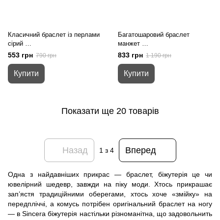
Класичний браслет із перлами
Багатошаровий браслет
сірий
манжет
01-19477
01-19484
553 грн
833 грн
790 грн
1 190 грн
Купити
Купити
Показати ще 20 товарів
Назад
Вперед
1
з 4
Одна з найдавніших прикрас — браслет, біжутерія це чи
ювелірний шедевр, завжди на піку моди. Хтось прикрашає
зап’ястя традиційними оберегами, хтось хоче «змійку» на
передпліччі, а комусь потрібен оригінальний браслет на ногу
— в Sincera біжутерія настільки різноманітна, що задовольнить