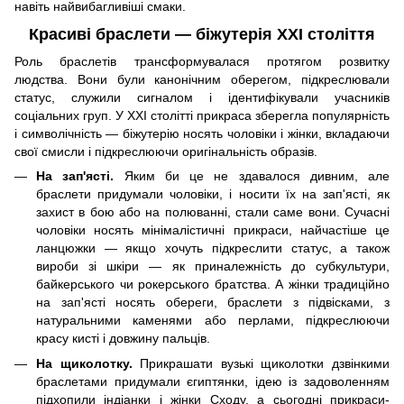
навіть найвибагливіші смаки.
Красиві браслети — біжутерія XXI століття
Роль браслетів трансформувалася протягом розвитку
людства. Вони були канонічним оберегом, підкреслювали
статус, служили сигналом і ідентифікували учасників
соціальних груп. У XXI столітті прикраса зберегла популярність
і символічність — біжутерію носять чоловіки і жінки, вкладаючи
свої смисли і підкреслюючи оригінальність образів.
На зап'ясті.
Яким би це не здавалося дивним, але
браслети придумали чоловіки, і носити їх на зап'ясті, як
захист в бою або на полюванні, стали саме вони. Сучасні
чоловіки носять мінімалістичні прикраси, найчастіше це
ланцюжки — якщо хочуть підкреслити статус, а також
вироби зі шкіри — як приналежність до субкультури,
байкерського чи рокерського братства. А жінки традиційно
на зап'ясті носять обереги, браслети з підвісками, з
натуральними каменями або перлами, підкреслюючи
красу кисті і довжину пальців.
На щиколотку.
Прикрашати вузькі щиколотки дзвінкими
браслетами придумали єгиптянки, ідею із задоволенням
підхопили індіанки і жінки Сходу, а сьогодні прикраси-