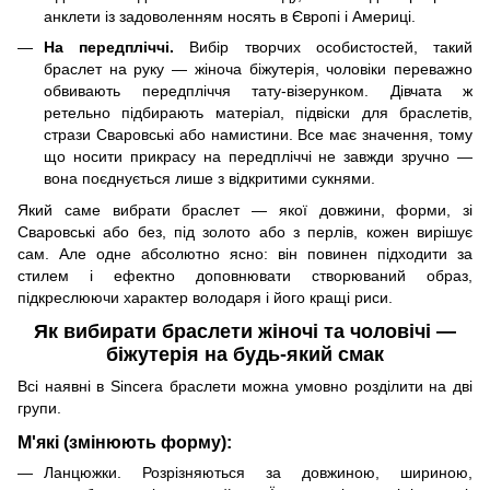
анклети із задоволенням носять в Європі і Америці.
На передпліччі.
Вибір творчих особистостей, такий
браслет на руку — жіноча біжутерія, чоловіки переважно
обвивають передпліччя тату-візерунком. Дівчата ж
ретельно підбирають матеріал, підвіски для браслетів,
стрази Сваровські або намистини. Все має значення, тому
що носити прикрасу на передпліччі не завжди зручно —
вона поєднується лише з відкритими сукнями.
Який саме вибрати браслет — якої довжини, форми, зі
Сваровські або без, під золото або з перлів, кожен вирішує
сам. Але одне абсолютно ясно: він повинен підходити за
стилем і ефектно доповнювати створюваний образ,
підкреслюючи характер володаря і його кращі риси.
Як вибирати браслети жіночі та чоловічі —
біжутерія на будь-який смак
Всі наявні в Sincera браслети можна умовно розділити на дві
групи.
М'які (змінюють форму):
Ланцюжки. Розрізняються за довжиною, шириною,