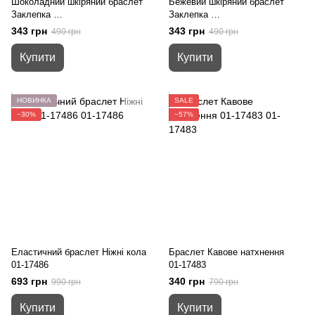
Шоколадний шкіряний браслет
Бежевий шкіряний браслет
Заклепка
Заклепка
01-19464
01-19463
343 грн
343 грн
490 грн
490 грн
Купити
Купити
НОВИНКА
SALE
−30%
−57%
Еластичний браслет Ніжні кола
Браслет Кавове натхнення
01-17486
01-17483
693 грн
340 грн
990 грн
790 грн
Купити
Купити