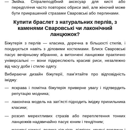
Змійка. Спіралеподібний аксесуар для кисті або
передпліччя часто повторює обриси змії, але жіночий може
бути прикрашений стразами Сваровські або перлинами.
Купити браслет з натуральних перлів, з
каменями Сваровські чи лаконічний
ланцюжок?
Біжутерія з перлів — класика, доречна в більшості стилів, і
поєднується навіть з діловими костюмами. Блиск Сваровські
пасує вечірньому вбранню, а витончені ланцюжки практично
універсальні — вони підкреслюють красиві риси, незалежно
від часу доби і стилю одягу.
Вибираючи дизайн біжутерії, пам'ятайте про відповідність
іміджу:
яскрава і помітна біжутерія приверне увагу і підтвердить
репутацію модника;
лаконічна модель на зап'ясті підходить іміджу прихильника
класики;
розсип мерехтливих стразів або переплетення тонких
ланцюжків надзвичайно пасує юним і тендітним;
масивні камені, велика кількість підвісок, крупні перлини і