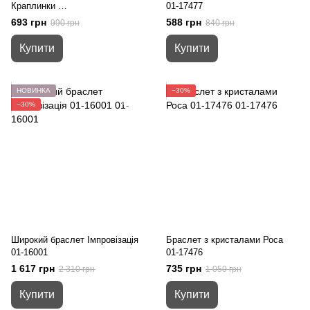
Краплинки
01-17477
01-17017
693 грн
588 грн
990 грн
840 грн
Купити
Купити
НОВИНКА
−30%
−30%
Широкий браслет Імпровізація
Браслет з кристалами Роса
01-16001
01-17476
1 617 грн
735 грн
2 310 грн
1 050 грн
Купити
Купити