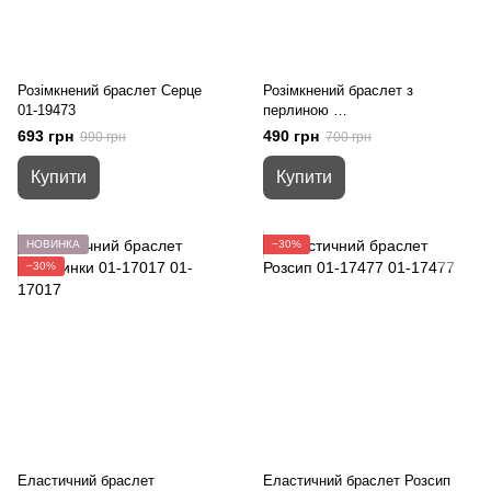
Розімкнений браслет Серце
Розімкнений браслет з
01-19473
перлиною
01-17501
693 грн
490 грн
990 грн
700 грн
Купити
Купити
НОВИНКА
−30%
−30%
Еластичний браслет
Еластичний браслет Розсип