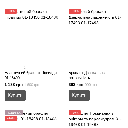
−30%
−30%
1
Еластичний браслет Піраміди
Браслет Дзеркальна
01-18490
лаконічність
01-17493
1 183 грн
693 грн
1 690 грн
990 грн
Купити
Купити
НОВИНКА
−30%
−30%