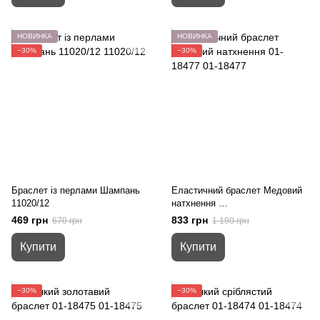
НОВИНКА
НОВИНКА
−30%
−30%
Браслет із перлами Шампань
Еластичний браслет Медовий
11020/12
натхнення
01-18477
469 грн
833 грн
670 грн
1 190 грн
Купити
Купити
−30%
−30%