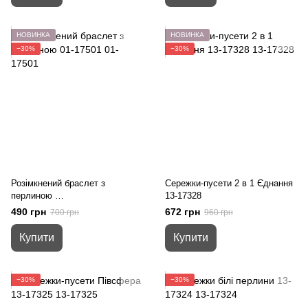
НОВИНКА
НОВИНКА
−30%
−30%
Розімкнений браслет з
Сережки-пусети 2 в 1 Єднання
перлиною
13-17328
01-17501
490 грн
672 грн
700 грн
960 грн
Купити
Купити
−30%
−30%