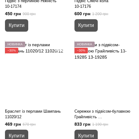
Підвіс з перлиною Ніжність
Підвіс Сяючі кола
10-17174
10-17176
450 грн
600 грн
900 грн
1 200 грн
Купити
Купити
НОВИНКА
НОВИНКА
−30%
−30%
Браслет із перлами Шампань
Сережки з підвісом-булавкою
11020/12
Грайливість
13-19285
469 грн
833 грн
670 грн
1 190 грн
Купити
Купити