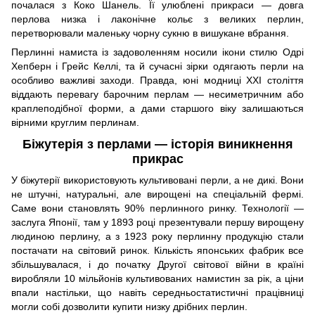
почалася з Коко Шанель. Її улюблені прикраси — довга
перлова низка і лаконічне кольє з великих перлин,
перетворювали маленьку чорну сукню в вишукане вбрання.
Перлинні намиста із задоволенням носили ікони стилю Одрі
Хепберн і Грейс Келлі, та й сучасні зірки одягають перли на
особливо важливі заходи. Правда, юні модниці ХХI століття
віддають перевагу барочним перлам — несиметричним або
краплеподібної форми, а дами старшого віку залишаються
вірними круглим перлинам.
Біжутерія з перлами — історія виникнення
прикрас
У біжутерії використовують культивовані перли, а не дикі. Вони
не штучні, натуральні, але вирощені на спеціальній фермі.
Саме вони становлять 90% перлинного ринку. Технології —
заслуга Японії, там у 1893 році презентували першу вирощену
людиною перлину, а з 1923 року перлинну продукцію стали
постачати на світовий ринок. Кількість японських фабрик все
збільшувалася, і до початку Другої світової війни в країні
виробляли 10 мільйонів культивованих намистин за рік, а ціни
впали настільки, що навіть середньостатистичні працівниці
могли собі дозволити купити низку дрібних перлин.