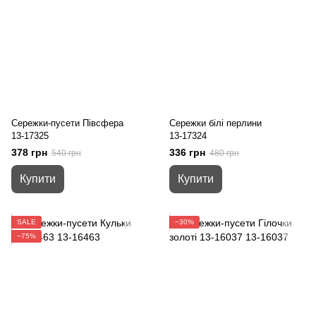
Сережки-пусети Півсфера
Сережки білі перлини
13-17325
13-17324
378 грн
336 грн
540 грн
480 грн
Купити
Купити
SALE
−30%
−75%