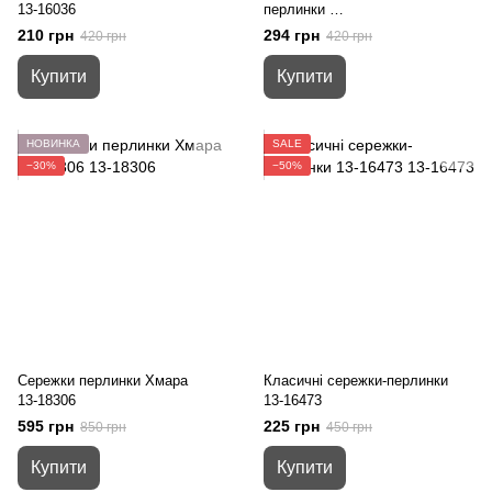
13-16036
перлинки
13-18071
210 грн
294 грн
420 грн
420 грн
Купити
Купити
НОВИНКА
SALE
−30%
−50%
Сережки перлинки Хмара
Класичні сережки-перлинки
13-18306
13-16473
595 грн
225 грн
850 грн
450 грн
Купити
Купити