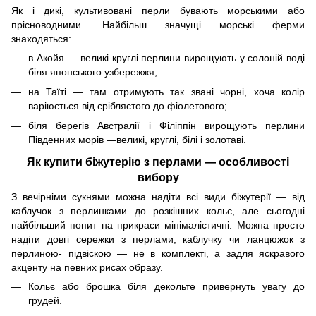
Як і дикі, культивовані перли бувають морськими або
прісноводними. Найбільш значущі морські ферми
знаходяться:
в Акойя — великі круглі перлини вирощують у солоній воді
біля японського узбережжя;
на Таїті — там отримують так звані чорні, хоча колір
варіюється від сріблястого до фіолетового;
біля берегів Австралії і Філіппін вирощують перлини
Південних морів —великі, круглі, білі і золотаві.
Як купити біжутерію з перлами — особливості
вибору
З вечірніми сукнями можна надіти всі види біжутерії — від
каблучок з перлинками до розкішних кольє, але сьогодні
найбільший попит на прикраси мінімалістичні. Можна просто
надіти довгі сережки з перлами, каблучку чи ланцюжок з
перлиною- підвіскою — не в комплекті, а задля яскравого
акценту на певних рисах образу.
Кольє або брошка біля декольте привернуть увагу до
грудей.