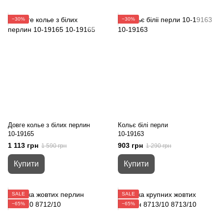
−30%
−30%
Довге колье з білих перлин
Кольє білі перли
10-19165
10-19163
1 113 грн
903 грн
1 590 грн
1 290 грн
Купити
Купити
SALE
SALE
−65%
−65%