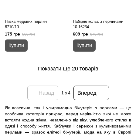
Низка медових перлин
Набірне кольє з перлинами
8710/10
10-16234
175 грн
609 грн
500 грн
870 грн
Купити
Купити
Показати ще 20 товарів
Назад
Вперед
1
з 4
Як класична, так і ультрамодна біжутерія з перлами — це
особлива категорія прикрас, перед чарівністю якої не може
встояти жодна жінка, незалежно від віку, улюбленого стилю в
одязі і способу життя. Каблучки і сережки з культивованими
перлами — зразок елітної біжутерії, мода на яку в Європі