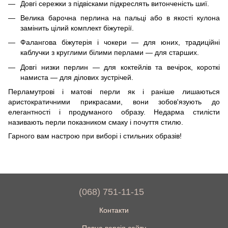
Довгі сережки з підвісками підкреслять витонченість шиї.
Велика барочна перлина на пальці або в якості кулона
замінить цілий комплект біжутерії.
Фалангова біжутерія і чокери — для юних, традиційні
каблучки з круглими білими перлами — для старших.
Довгі низки перлин — для коктейлів та вечірок, короткі
намиста — для ділових зустрічей.
Перламутрові і матові перли як і раніше лишаються
аристократичними прикрасами, вони зобов'язують до
елегантності і продуманого образу. Недарма стилісти
називають перли показником смаку і почуття стилю.
Гарного вам настрою при виборі і стильних образів!
(068) 751-11-15
Контакти