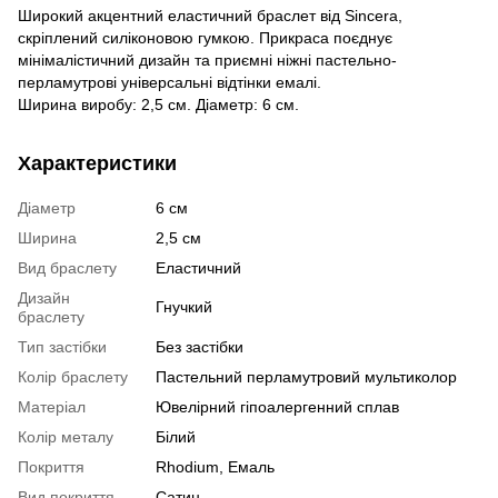
Широкий акцентний еластичний браслет від Sincera,
скріплений силіконовою гумкою. Прикраса поєднує
мінімалістичний дизайн та приємні ніжні пастельно-
перламутрові універсальні відтінки емалі.
Ширина виробу: 2,5 см. Діаметр: 6 см.
Характеристики
Діаметр
6 см
Ширина
2,5 см
Вид браслету
Еластичний
Дизайн
Гнучкий
браслету
Тип застібки
Без застібки
Колір браслету
Пастельний перламутровий мультиколор
Матеріал
Ювелірний гіпоалергенний сплав
Колір металу
Білий
Покриття
Rhodium, Емаль
Вид покриття
Сатин