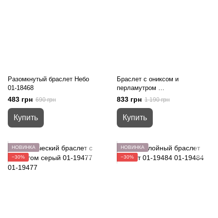
Разомкнутый браслет Небо
Браслет с ониксом и
01-18468
перламутром
01-19468
483 грн
833 грн
690 грн
1 190 грн
Купить
Купить
НОВИНКА
НОВИНКА
−30%
−30%