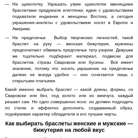
На щиколотку. Украшать узкие щиколотки звенящими
браслетами придумали египтянки, идею с удовольствием
подхватили индианки и женщины Востока, а сегодня
украшения-анклеты с удовольствием носят в Европе и
Америке.
На предплечье. Выбор творческих личностей, такой
браслет на руку — женская бижутерия, мужчины
предпочитают обвивать предплечье тату-узором. Девушки
же тщательно подбирают материал, подвески для
браслетов, стразы Сваровски или бусины. Всё имеет
значение, потому что носить украшение на предплечье
далеко не всегда удобно — оно сочетается лишь с
открытыми платьями.
Какой именно выбрать браслет — какой длины, формы, со
Сваровски или без, под золото или из жемчуга, каждый
решает сам. Но одно совершенно ясно: он должен подходить
по стилю и эффектно дополнять создаваемый образ,
подчёркивая характер обладателя и его лучшие черты.
Как выбирать браслеты женские и мужские —
бижутерия на любой вкус