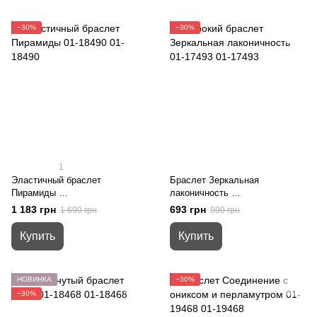
−30%
−30%
1
Эластичный браслет
Браслет Зеркальная
Пирамиды
лаконичность
01-18490
01-17493
1 183 грн
693 грн
1 690 грн
990 грн
Купить
Купить
НОВИНКА
−30%
−30%