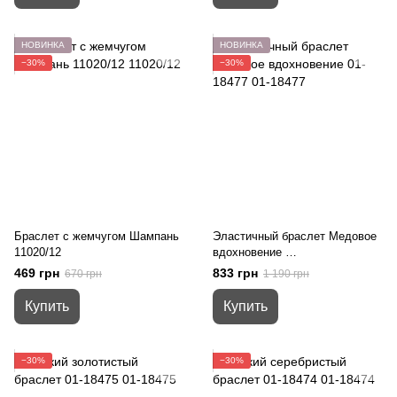
НОВИНКА
НОВИНКА
−30%
−30%
Браслет с жемчугом Шампань
Эластичный браслет Медовое
11020/12
вдохновение
01-18477
469 грн
833 грн
670 грн
1 190 грн
Купить
Купить
−30%
−30%