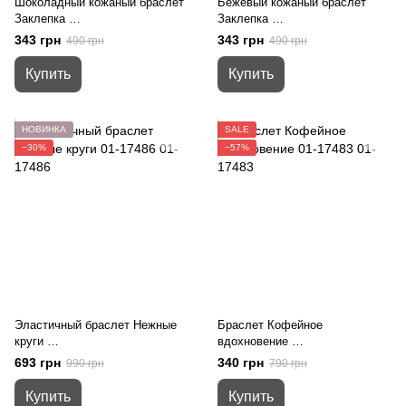
Шоколадный кожаный браслет
Бежевый кожаный браслет
Заклепка
Заклепка
01-19464
01-19463
343 грн
343 грн
490 грн
490 грн
Купить
Купить
НОВИНКА
SALE
−30%
−57%
Эластичный браслет Нежные
Браслет Кофейное
круги
вдохновение
01-17486
01-17483
693 грн
340 грн
990 грн
790 грн
Купить
Купить