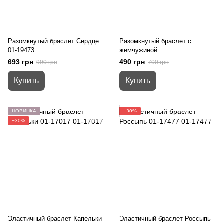
Разомкнутый браслет Сердце
Разомкнутый браслет с
01-19473
жемчужиной
01-17501
693 грн
490 грн
990 грн
700 грн
Купить
Купить
НОВИНКА
−30%
−30%
Эластичный браслет Капельки
Эластичный браслет Россыпь