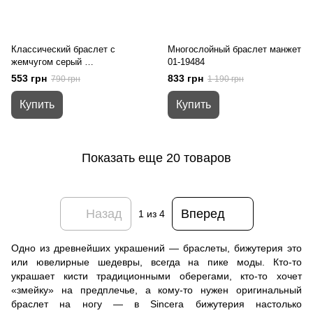
Классический браслет с
Многослойный браслет манжет
жемчугом серый
01-19484
01-19477
553 грн
833 грн
790 грн
1 190 грн
Купить
Купить
Показать еще 20 товаров
Назад
Вперед
1
из 4
Одно из древнейших украшений — браслеты, бижутерия это
или ювелирные шедевры, всегда на пике моды. Кто-то
украшает кисти традиционными оберегами, кто-то хочет
«змейку» на предплечье, а кому-то нужен оригинальный
браслет на ногу — в Sincera бижутерия настолько