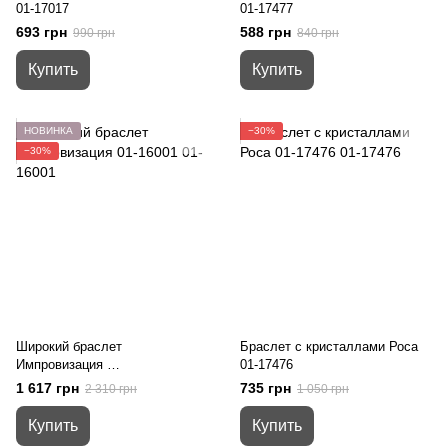
01-17017
01-17477
693 грн
588 грн
990 грн
840 грн
Купить
Купить
НОВИНКА
−30%
−30%
Широкий браслет
Браслет с кристаллами Роса
Импровизация
01-17476
01-16001
1 617 грн
735 грн
2 310 грн
1 050 грн
Купить
Купить