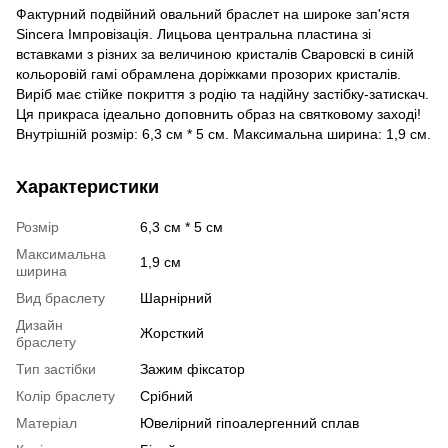
Фактурний подвійний овальний браслет на широке зап'ястя
Sincera Імпровізація. Лицьова центральна пластина зі
вставками з різних за величиною кристалів Сваровскі в синій
кольоровій гамі обрамлена доріжками прозорих кристалів.
Виріб має стійке покриття з родію та надійну застібку-затискач.
Ця прикраса ідеально доповнить образ на святковому заході!
Внутрішній розмір: 6,3 см * 5 см. Максимальна ширина: 1,9 см.
Характеристики
Розмір
6,3 см * 5 см
Максимальна
1,9 см
ширина
Вид браслету
Шарнірний
Дизайн
Жорсткий
браслету
Тип застібки
Зажим фіксатор
Колір браслету
Срібний
Матеріал
Ювелірний гіпоалергенний сплав