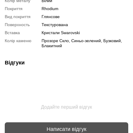
Колір металу
Білий
Покриття
Rhodium
Вид покриття
Глянсове
Поверхность
Текстурована
Вставка
Кристали Swarovski
Колір каменю
Прозоре Скло, Синьо-зелений, Бузковий,
Блакитний
Відгуки
Додайте перший відгук
Написати відгук