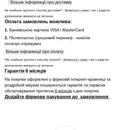
Більше інформації про доставку
Не знайшли зручного способу доставки? -
Зв'яжіться з нами
, і ми з радістю
допоможемо вирішити це питання.
Оплата замовлень можлива:
1.
Банківською карткою VISA \ MasterCard
2.
Післяплатою (грошовий переказ) - комісію
сплачує отримувач
Більше інформації про оплату
*Не знайшли зручного способу оплати? -
Зв'яжіться з нами
, і ми з радістю
допоможемо вирішити це питання.
Гарантія 6 місяців
На покупки оформлені у фірмовій інтернет-крамниці та
роздрібній мережі поширюється гарантія та сервісне
обслуговування протягом
6 місяців
з дня покупки.
Додайте фірмове пакування до замовлення