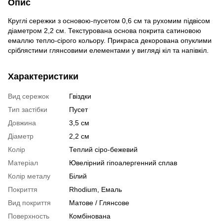
Опис
Круглі сережки з основою-пусетом 0,6 см та рухомим підвісом
діаметром 2,2 см. Текстурована основа покрита сатиновою
емаллю тепло-сірого кольору. Прикраса декорована опуклими
сріблястими глянсовими елементами у вигляді кіл та напівкіл.
Характеристики
Вид сережок
Гвіздки
Тип застібки
Пусет
Довжина
3,5 см
Діаметр
2,2 см
Колір
Теплий сіро-бежевий
Матеріал
Ювелірний гіпоалергенний сплав
Колір металу
Білий
Покриття
Rhodium, Емаль
Вид покриття
Матове / Глянсове
Поверхность
Комбінована