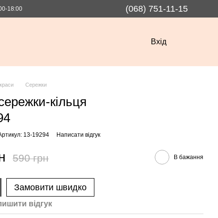
(068) 751-11-15
00-18:00
Вхід
краси
Сережки
 сережки-кільця
94
Артикул: 13-19294
Написати відгук
н
590 грн
В бажання
Замовити швидко
лишити вiдгук