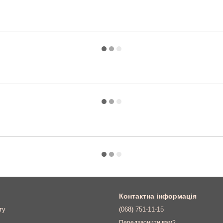
Контактна інформація
ту
(068) 751-11-15
Передзвонити вам?