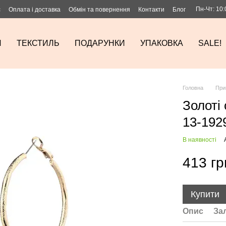
Пн-Чт: 10:
с
Оплата і доставка
Обмін та повернення
Контакти
Блог
И
ТЕКСТИЛЬ
ПОДАРУНКИ
УПАКОВКА
SALE!
Головна
При
Золоті
13-192
В наявності
413 гр
Купити
Опис
За