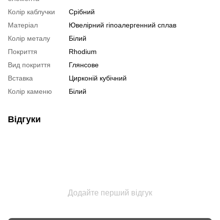
Колір каблучки
Срібний
Матеріал
Ювелірний гіпоалергенний сплав
Колір металу
Білий
Покриття
Rhodium
Вид покриття
Глянсове
Вставка
Цирконій кубічний
Колір каменю
Білий
Відгуки
Додайте перший відгук