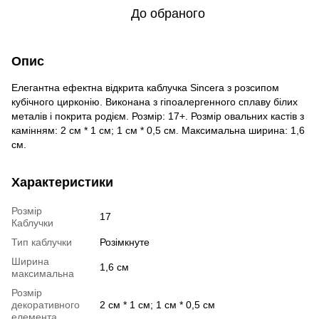
До обраного
Опис
Елегантна ефектна відкрита каблучка Sincera з розсипом
кубічного цирконію. Виконана з гіпоалергенного сплаву білих
металів і покрита родієм. Розмір: 17+. Розмір овальних кастів з
камінням: 2 см * 1 см; 1 см * 0,5 см. Максимальна ширина: 1,6
см.
Характеристики
Розмір
17
Каблучки
Тип каблучки
Розімкнуте
Ширина
1,6 см
максимальна
Розмір
декоративного
2 см * 1 см; 1 см * 0,5 см
елемента