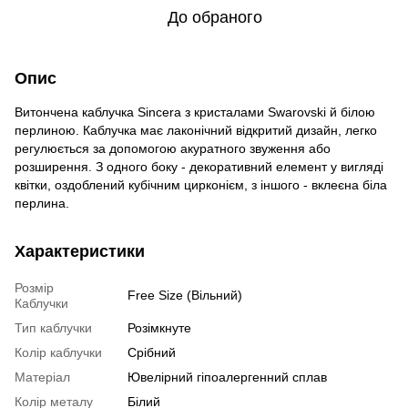
До обраного
Опис
Витончена каблучка Sincera з кристалами Swarovski й білою
перлиною. Каблучка має лаконічний відкритий дизайн, легко
регулюється за допомогою акуратного звуження або
розширення. З одного боку - декоративний елемент у вигляді
квітки, оздоблений кубічним цирконієм, з іншого - вклеєна біла
перлина.
Характеристики
Розмір
Free Size (Вільний)
Каблучки
Тип каблучки
Розімкнуте
Колір каблучки
Срібний
Матеріал
Ювелірний гіпоалергенний сплав
Колір металу
Білий