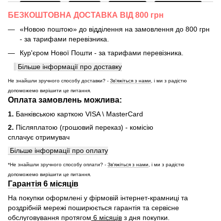
БЕЗКОШТОВНА ДОСТАВКА ВІД 800 грн
«Новою поштою» до відділення на замовлення до 800 грн
- за тарифами перевізника.
Кур'єром Нової Пошти - за тарифами перевізника.
Більше інформації про доставку
Не знайшли зручного способу доставки? -
Зв'яжіться з нами
, і ми з радістю
допоможемо вирішити це питання.
Оплата замовлень можлива:
1.
Банківською карткою VISA \ MasterCard
2.
Післяплатою (грошовий переказ) - комісію
сплачує отримувач
Більше інформації про оплату
*Не знайшли зручного способу оплати? -
Зв'яжіться з нами
, і ми з радістю
допоможемо вирішити це питання.
Гарантія 6 місяців
На покупки оформлені у фірмовій інтернет-крамниці та
роздрібній мережі поширюється гарантія та сервісне
обслуговування протягом
6 місяців
з дня покупки.