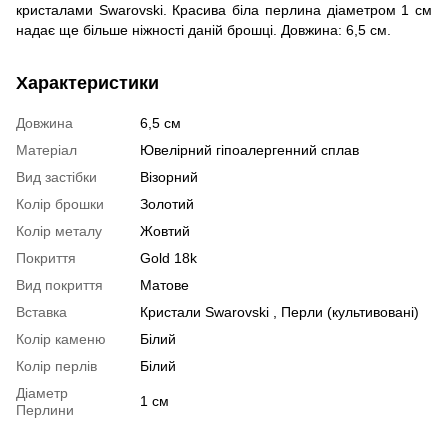
кристалами Swarovski. Красива біла перлина діаметром 1 см
надає ще більше ніжності даній брошці. Довжина: 6,5 см.
Характеристики
Довжина
6,5 см
Матеріал
Ювелірний гіпоалергенний сплав
Вид застібки
Візорний
Колір брошки
Золотий
Колір металу
Жовтий
Покриття
Gold 18k
Вид покриття
Матове
Вставка
Кристали Swarovski , Перли (культивовані)
Колір каменю
Білий
Колір перлів
Білий
Діаметр
1 см
Перлини