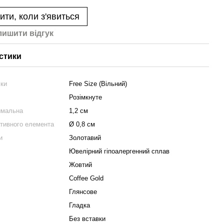
ити, коли з'явиться
лишити вiдгук
стики
чки
Free Size (Вільний)
Розімкнуте
имальна
1,2 см
ативного елемента
Ø 0,8 см
и
Золотавий
Ювелірний гіпоалергенний сплав
Жовтий
Coffee Gold
Глянсове
Гладка
Без вставки