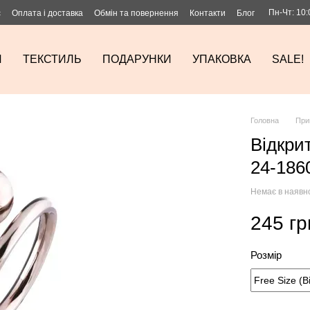
Пн-Чт: 10:
с
Оплата і доставка
Обмін та повернення
Контакти
Блог
И
ТЕКСТИЛЬ
ПОДАРУНКИ
УПАКОВКА
SALE!
Головна
При
Відкри
24-186
Немає в наявн
245 гр
Розмір