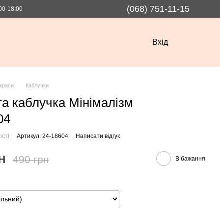
(068) 751-11-15
00-18:00
Вхід
краси
Каблучки
та каблучка Мінімалізм
04
ості
Артикул: 24-18604
Написати відгук
н
490 грн
В бажання