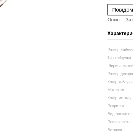
Повідом
Опис
За
Характери
Розмір Каблу
Тип каблучки
Ширина макс
Розмір декор
Колір каблучк
Матеріал
Колір металу
Покриття
Вид покриття
Поверхность
Вставка