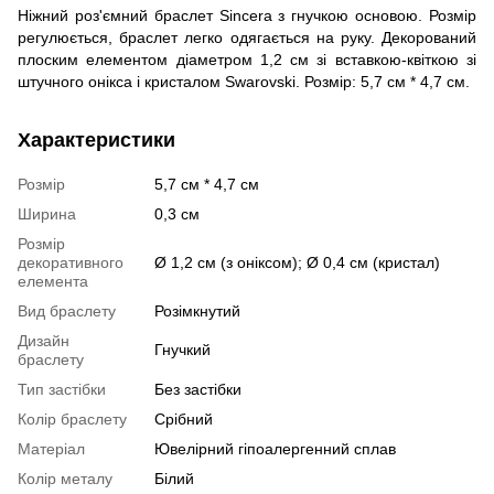
Ніжний роз'ємний браслет Sincera з гнучкою основою. Розмір
регулюється, браслет легко одягається на руку. Декорований
плоским елементом діаметром 1,2 см зі вставкою-квіткою зі
штучного онікса і кристалом Swarovski. Розмір: 5,7 см * 4,7 см.
Характеристики
Розмір
5,7 см * 4,7 см
Ширина
0,3 см
Розмір
декоративного
Ø 1,2 см (з оніксом); Ø 0,4 см (кристал)
елемента
Вид браслету
Розімкнутий
Дизайн
Гнучкий
браслету
Тип застібки
Без застібки
Колір браслету
Срібний
Матеріал
Ювелірний гіпоалергенний сплав
Колір металу
Білий