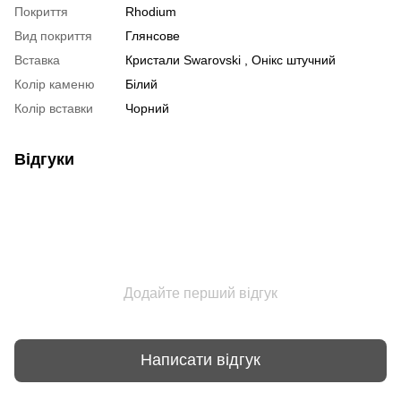
Покриття
Rhodium
Вид покриття
Глянсове
Вставка
Кристали Swarovski , Онікс штучний
Колір каменю
Білий
Колір вставки
Чорний
Відгуки
Додайте перший відгук
Написати відгук