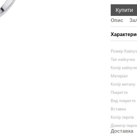
Купити
Опис
За
Характери
Розмір Каблу
Тип каблучки
Колір каблучк
Матеріал
Колір металу
Покриття
Вид покриття
Вставка
Колір перлів
Діаметр перл
Доставка