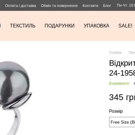
Пн-Чт: 10:
с
Оплата і доставка
Обмін та повернення
Контакти
Блог
И
ТЕКСТИЛЬ
ПОДАРУНКИ
УПАКОВКА
SALE!
Головна
При
Відкри
24-195
В наявності
345 гр
Розмір