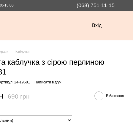
(068) 751-11-15
00-18:00
Вхід
краси
Каблучки
та каблучка з сірою перлиною
81
Артикул: 24-19581
Написати відгук
н
690 грн
В бажання