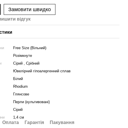
Замовити швидко
лишити вiдгук
стики
чки
Free Size (Вільний)
Розімкнуте
и
Сірий , Срібний
Ювелірний гіпоалергенний сплав
Білий
Rhodium
Глянсове
Перли (культивовані)
Сірий
ини
1,4 см
Оплата
Гарантія
Пакування