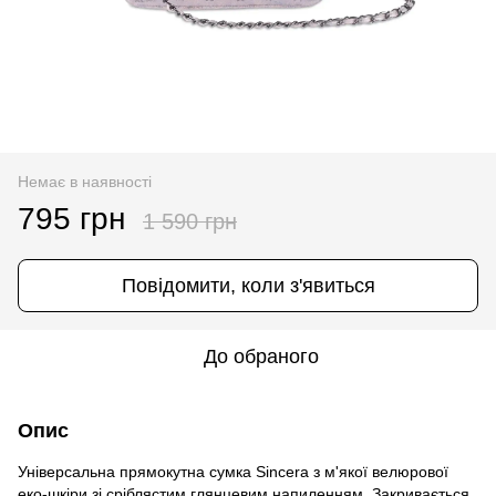
Немає в наявності
795 грн
1 590 грн
Повідомити, коли з'явиться
До обраного
Опис
Універсальна прямокутна сумка Sincera з м'якої велюрової
еко-шкіри зі сріблястим глянцевим напиленням. Закривається