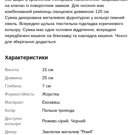
на клапан із поворотним замком. Для носіння має
комбінований ремінець-ланцюжок довжиною 120 см.
Сумка декорована металевою фурнітурою у кольорі темний
нікель. Всередині щільна текстильна підкладка коричневого
кольору. Сумка має одне основне відділення, всередині
передбачені кишеня на блискавці та накладна кишеня. Чохол
для зберігання додається.
Характеристики
Висота
15 см
Довжина
25 см
Глибина
7 см
Формостійкість
Жорстка
Матеріал
Екозамш
Колір
Пильна троянда
Доступні
Рожево-сірий; Чорний
кольори
Декор
Заклепки металеві "Ромб"