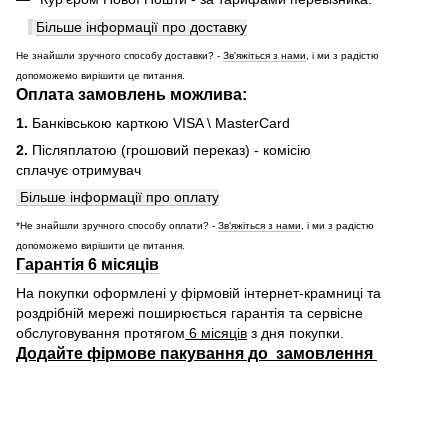
Більше інформації про доставку
Не знайшли зручного способу доставки? -
Зв'яжіться з нами
, і ми з радістю
допоможемо вирішити це питання.
Оплата замовлень можлива:
1.
Банківською карткою VISA \ MasterCard
2.
Післяплатою (грошовий переказ) - комісію
сплачує отримувач
Більше інформації про оплату
*Не знайшли зручного способу оплати? -
Зв'яжіться з нами
, і ми з радістю
допоможемо вирішити це питання.
Гарантія 6 місяців
На покупки оформлені у фірмовій інтернет-крамниці та
роздрібній мережі поширюється гарантія та сервісне
обслуговування протягом
6 місяців
з дня покупки.
Додайте фірмове пакування до замовлення