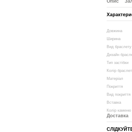
Опис
За
Характери
Довжина
Ширина
Вид браслету
Дизайн брасл
Тип застібки
Колір брасле
Матеріал
Покриття
Вид покриття
Вставка
Колір каменю
Доставка
СЛІДКУЙТ