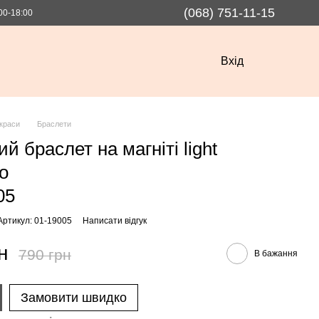
(068) 751-11-15
00-18:00
Вхід
краси
Браслети
й браслет на магніті light
do
05
Артикул: 01-19005
Написати відгук
н
790 грн
В бажання
Замовити швидко