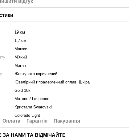
лишити вiдгук
стики
19 см
1,7 см
Манжет
ету
М'який
Магніт
ту
Жовтувато-коричневий
Ювелірний гіпоалергенний сплав, Шкіра
Gold 18k
Матове / Глянсове
Кристали Swarovski
Colorado Light
Оплата
Гарантія
Пакування
Е ЗА НАМИ ТА ВІДМІЧАЙТЕ