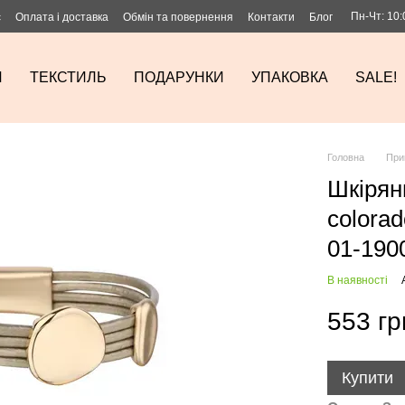
Пн-Чт: 10:
с
Оплата і доставка
Обмін та повернення
Контакти
Блог
И
ТЕКСТИЛЬ
ПОДАРУНКИ
УПАКОВКА
SALE!
Головна
При
Шкіряни
colora
01-190
В наявності
553 гр
Купити