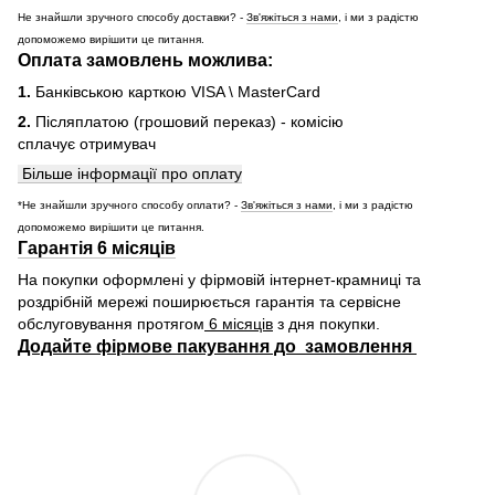
Не знайшли зручного способу доставки? -
Зв'яжіться з нами
, і ми з радістю
допоможемо вирішити це питання.
Оплата замовлень можлива:
1.
Банківською карткою VISA \ MasterCard
2.
Післяплатою (грошовий переказ) - комісію
сплачує отримувач
Більше інформації про оплату
*Не знайшли зручного способу оплати? -
Зв'яжіться з нами
, і ми з радістю
допоможемо вирішити це питання.
Гарантія 6 місяців
На покупки оформлені у фірмовій інтернет-крамниці та
роздрібній мережі поширюється гарантія та сервісне
обслуговування протягом
6 місяців
з дня покупки.
Додайте фірмове пакування до замовлення