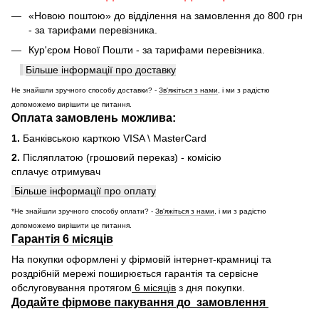
«Новою поштою» до відділення на замовлення до 800 грн
- за тарифами перевізника.
Кур'єром Нової Пошти - за тарифами перевізника.
Більше інформації про доставку
Не знайшли зручного способу доставки? -
Зв'яжіться з нами
, і ми з радістю
допоможемо вирішити це питання.
Оплата замовлень можлива:
1.
Банківською карткою VISA \ MasterCard
2.
Післяплатою (грошовий переказ) - комісію
сплачує отримувач
Більше інформації про оплату
*Не знайшли зручного способу оплати? -
Зв'яжіться з нами
, і ми з радістю
допоможемо вирішити це питання.
Гарантія 6 місяців
На покупки оформлені у фірмовій інтернет-крамниці та
роздрібній мережі поширюється гарантія та сервісне
обслуговування протягом
6 місяців
з дня покупки.
Додайте фірмове пакування до замовлення