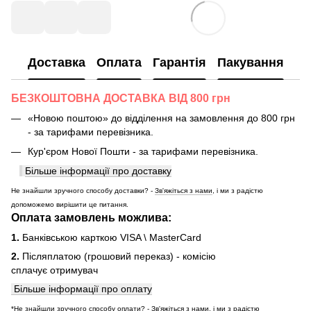
Доставка
Оплата
Гарантія
Пакування
БЕЗКОШТОВНА ДОСТАВКА ВІД 800 грн
«Новою поштою» до відділення на замовлення до 800 грн
- за тарифами перевізника.
Кур'єром Нової Пошти - за тарифами перевізника.
Більше інформації про доставку
Не знайшли зручного способу доставки? -
Зв'яжіться з нами
, і ми з радістю
допоможемо вирішити це питання.
Оплата замовлень можлива:
1.
Банківською карткою VISA \ MasterCard
2.
Післяплатою (грошовий переказ) - комісію
сплачує отримувач
Більше інформації про оплату
*Не знайшли зручного способу оплати? -
Зв'яжіться з нами
, і ми з радістю