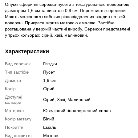
Опуклі сферичні сережки-пусети з текстурованою поверхнею
діаметром 1,6 см та висотою 0,8 см. Порожнисті зсередини.
Мають малюнок з глибоких рівновіддалених впадин по всій
поверхні. Прикраса вкрита матовою емаллю. Застібка
розташована у верхній частині виробу. Сережки представлені
у трьох кольорах: сірий, хакі, малиновий.
Характеристики
Вид сережок
Гвіздки
Тип застібки
Пусет
Діаметр
1,6 см
Колір
Сірий
Доступні
Сірий, Хакі, Малиновий
кольори
Матеріал
Ювелірний гіпоалергенний сплав
Колір металу
Білий
Покриття
Емаль
Вид покриття
Матове