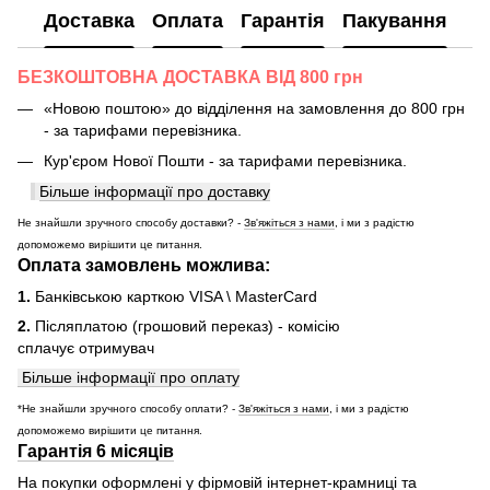
Доставка
Оплата
Гарантія
Пакування
БЕЗКОШТОВНА ДОСТАВКА ВІД 800 грн
«Новою поштою» до відділення на замовлення до 800 грн
- за тарифами перевізника.
Кур'єром Нової Пошти - за тарифами перевізника.
Більше інформації про доставку
Не знайшли зручного способу доставки? -
Зв'яжіться з нами
, і ми з радістю
допоможемо вирішити це питання.
Оплата замовлень можлива:
1.
Банківською карткою VISA \ MasterCard
2.
Післяплатою (грошовий переказ) - комісію
сплачує отримувач
Більше інформації про оплату
*Не знайшли зручного способу оплати? -
Зв'яжіться з нами
, і ми з радістю
допоможемо вирішити це питання.
Гарантія 6 місяців
На покупки оформлені у фірмовій інтернет-крамниці та