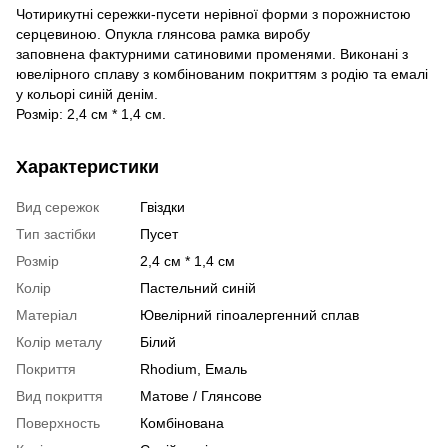
Чотирикутні сережки-пусети нерівної форми з порожнистою
серцевиною. Опукла глянсова рамка виробу
заповнена фактурними сатиновими променями. Виконані з
ювелірного сплаву з комбінованим покриттям з родію та емалі
у кольорі синій денім.
Розмір: 2,4 см * 1,4 см.
Характеристики
Вид сережок
Гвіздки
Тип застібки
Пусет
Розмір
2,4 см * 1,4 см
Колір
Пастельний синій
Матеріал
Ювелірний гіпоалергенний сплав
Колір металу
Білий
Покриття
Rhodium, Емаль
Вид покриття
Матове / Глянсове
Поверхность
Комбінована