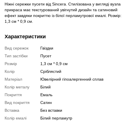
Ніжні сережки пусети від Sincera. Стилізована у вигляді вузла
прикраса має текстурований увігнутий дизайн та сатиновий
ефект завдяки покриттю із білої перламутрової емалі. Розмір:
1,3 см * 0,9 см.
Характеристики
Вид сережок
Гвіздки
Тип застібки
Пусет
Розмір
1,3 см * 0,9 см
Колір
Сріблястий
Матеріал
Ювелірний гіпоалергенний сплав
Колір металу
Білий
Покриття
Емаль
Вид покриття
Сатин
Вставка
Без вставки
Колір емалі
Білий перламутр