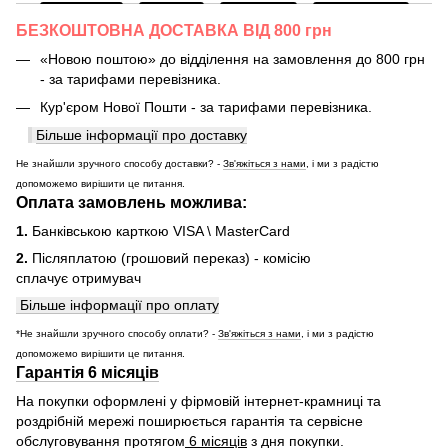
БЕЗКОШТОВНА ДОСТАВКА ВІД 800 грн
«Новою поштою» до відділення на замовлення до 800 грн
- за тарифами перевізника.
Кур'єром Нової Пошти - за тарифами перевізника.
Більше інформації про доставку
Не знайшли зручного способу доставки? -
Зв'яжіться з нами
, і ми з радістю
допоможемо вирішити це питання.
Оплата замовлень можлива:
1.
Банківською карткою VISA \ MasterCard
2.
Післяплатою (грошовий переказ) - комісію
сплачує отримувач
Більше інформації про оплату
*Не знайшли зручного способу оплати? -
Зв'яжіться з нами
, і ми з радістю
допоможемо вирішити це питання.
Гарантія 6 місяців
На покупки оформлені у фірмовій інтернет-крамниці та
роздрібній мережі поширюється гарантія та сервісне
обслуговування протягом
6 місяців
з дня покупки.