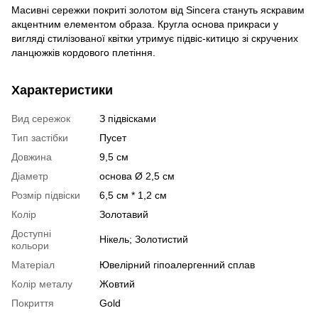
Масивні сережки покриті золотом від Sincera стануть яскравим
акцентним елементом образа. Кругла основа прикраси у
вигляді стилізованої квітки утримує підвіс-китицю зі скручених
ланцюжків кордового плетіння.
Характеристики
Вид сережок
З підвісками
Тип застібки
Пусет
Довжина
9,5 cм
Діаметр
основа Ø 2,5 см
Розмір підвіски
6,5 см * 1,2 см
Колір
Золотавий
Доступні
Нікель; Золотистий
кольори
Матеріал
Ювелірний гіпоалергенний сплав
Колір металу
Жовтий
Покриття
Gold