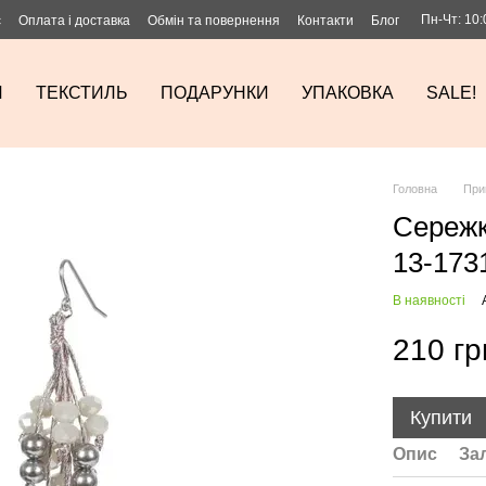
Пн-Чт: 10:
с
Оплата і доставка
Обмін та повернення
Контакти
Блог
И
ТЕКСТИЛЬ
ПОДАРУНКИ
УПАКОВКА
SALE!
Головна
При
Сережк
13-173
В наявності
210 гр
Купити
Опис
За