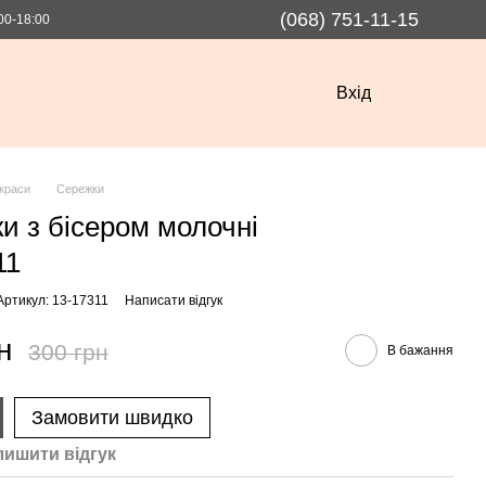
(068) 751-11-15
00-18:00
Вхід
краси
Сережки
и з бісером молочні
11
Артикул: 13-17311
Написати відгук
н
300 грн
В бажання
Замовити швидко
лишити вiдгук