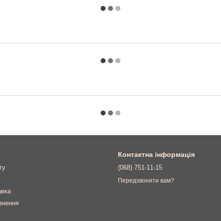
Контактна інформація
ту
(068) 751-11-15
Передзвонити вам?
авка
рнення