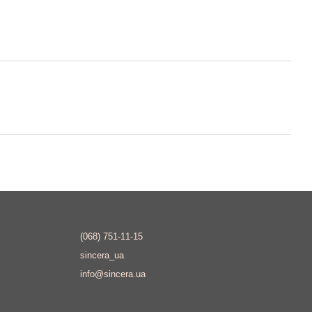
(068) 751-11-15
sincera_ua
info@sincera.ua