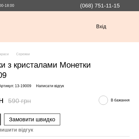
(068) 751-11-15
00-18:00
Вхід
краси
Сережки
и з кристалами Монетки
09
Артикул: 13-19009
Написати відгук
н
590 грн
В бажання
Замовити швидко
лишити вiдгук