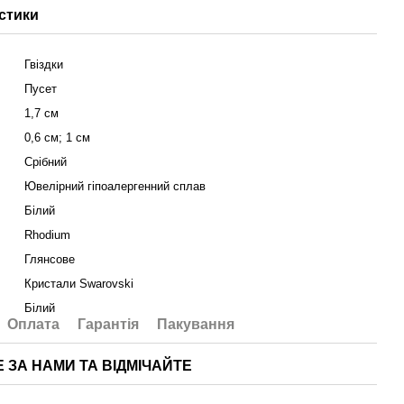
стики
Гвіздки
Пусет
1,7 см
0,6 см; 1 см
Срібний
Ювелірний гіпоалергенний сплав
Білий
Rhodium
Глянсове
Кристали Swarovski
Білий
Оплата
Гарантія
Пакування
Е ЗА НАМИ ТА ВІДМІЧАЙТЕ