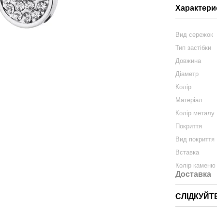
Характери
Вид сережок
Тип застібки
Довжина
Діаметр
Колір
Матеріал
Колір металу
Покриття
Вид покриття
Вставка
Колір каменю
Доставка
СЛІДКУЙТ