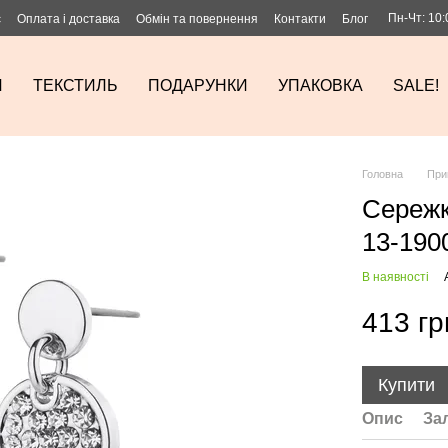
Пн-Чт: 10:
с
Оплата і доставка
Обмін та повернення
Контакти
Блог
И
ТЕКСТИЛЬ
ПОДАРУНКИ
УПАКОВКА
SALE!
Головна
При
Сережк
13-190
В наявності
413 гр
Купити
Опис
За