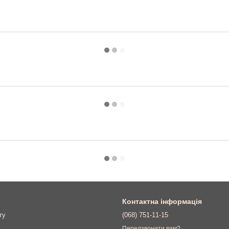
Контактна інформація
ту
(068) 751-11-15
Передзвонити вам?