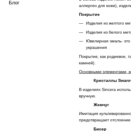
Блог
аллерген для кожи), издел
Покрытие
Изделия из желтого мет
Изделия из белого мет
Ювелирная эмаль- это 
украшения
Покрытие, как родиевое, т
камней).
Основными элементами, ко
Кристаллы Swaro
В изделиях Sincera испол
вручную.
Жемчуг
Имитация культивированно
предотвращает отслоение
Бисер