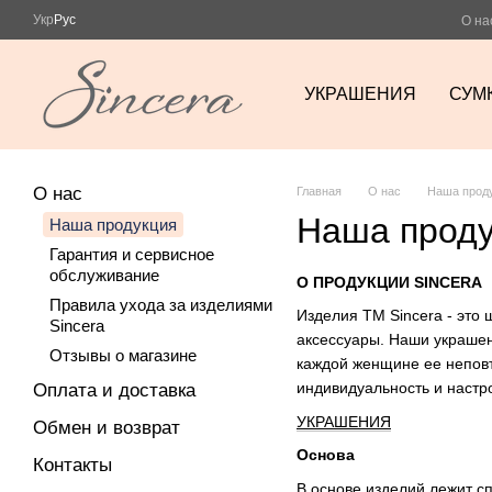
Перейти к основному контенту
Укр
Рус
О на
УКРАШЕНИЯ
СУМ
О нас
Главная
О нас
Наша прод
Наша проду
Наша продукция
Гарантия и сервисное
обслуживание
О ПРОДУКЦИИ SINCERA
Правила ухода за изделиями
Изделия ТМ Sincera - это 
Sincera
аксессуары. Наши украшен
Отзывы о магазине
каждой женщине ее неповт
индивидуальность и настр
Оплата и доставка
УКРАШЕНИЯ
Обмен и возврат
Основа
Контакты
В основе изделий лежит сп