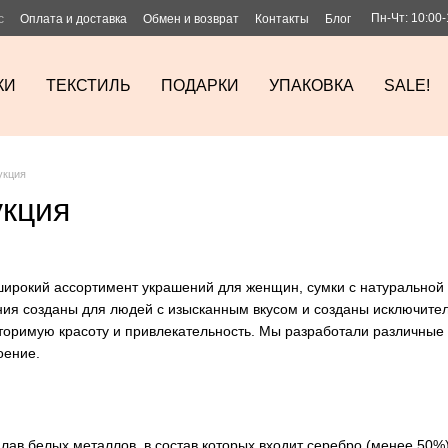
Пн-Чт: 10:00-
с
Оплата и доставка
Обмен и возврат
Контакты
Блог
КИ
ТЕКСТИЛЬ
ПОДАРКИ
УПАКОВКА
SALE!
укция
кция
широкий ассортимент украшений для женщин, сумки с натуральной и
ия созданы для людей с изысканным вкусом и созданы исключител
оримую красоту и привлекательность. Мы разработали различные 
оение.
лав белых металлов, в состав которых входит серебро (менее 50%),