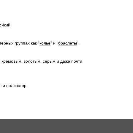
ойкий.
ерных группах как "
колье
" и "
браслеты
".
 кремовым, золотым, серым и даже почти
л и полиэстер.