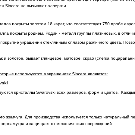
ия Sincera не вызывают аллергии.
алла покрыты золотом 18 карат, что соответствует 750 пробе европ
алла покрыты родием. Родий - металл группы платиновых, в отличи
покрытие украшений стеклянным сплавом различного цвета. Позво
ак и золотое, бывает глянцевое, матовое, скраб (слегка поцарапан
торые используются в украшениях Sincera являются:
vski
ьзуются кристаллы Swarovski всех размеров, форм и цветов. Каж
го жемчуга. Для производства используется только натуральный п
 перламутра и защищает от механических повреждений.