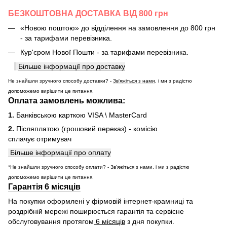
БЕЗКОШТОВНА ДОСТАВКА ВІД 800 грн
«Новою поштою» до відділення на замовлення до 800 грн
- за тарифами перевізника.
Кур'єром Нової Пошти - за тарифами перевізника.
Більше інформації про доставку
Не знайшли зручного способу доставки? -
Зв'яжіться з нами
, і ми з радістю
допоможемо вирішити це питання.
Оплата замовлень можлива:
1.
Банківською карткою VISA \ MasterCard
2.
Післяплатою (грошовий переказ) - комісію
сплачує отримувач
Більше інформації про оплату
*Не знайшли зручного способу оплати? -
Зв'яжіться з нами
, і ми з радістю
допоможемо вирішити це питання.
Гарантія 6 місяців
На покупки оформлені у фірмовій інтернет-крамниці та
роздрібній мережі поширюється гарантія та сервісне
обслуговування протягом
6 місяців
з дня покупки.