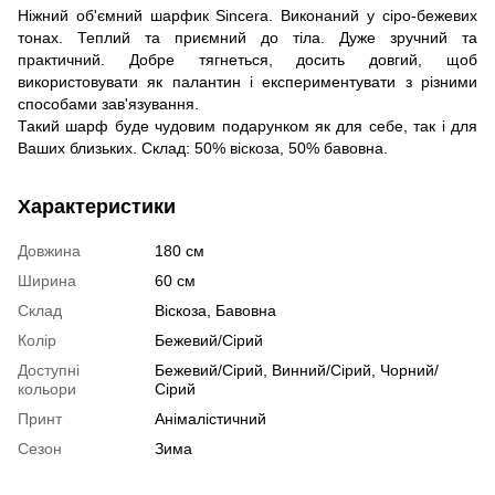
Ніжний об'ємний шарфик Sincera. Виконаний у сіро-бежевих
тонах. Теплий та приємний до тіла. Дуже зручний та
практичний. Добре тягнеться, досить довгий, щоб
використовувати як палантин і експериментувати з різними
способами зав'язування.
Такий шарф буде чудовим подарунком як для себе, так і для
Ваших близьких. Склад: 50% віскоза, 50% бавовна.
Характеристики
Довжина
180 см
Ширина
60 см
Склад
Віскоза, Бавовна
Колір
Бежевий/Сірий
Доступні
Бежевий/Сірий, Винний/Сірий, Чорний/
кольори
Сірий
Принт
Анімалістичний
Сезон
Зима