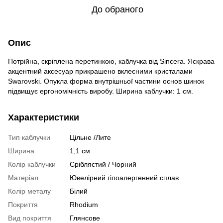
До обраного
Опис
Потрійна, скріплена перетинкою, каблучка від Sincera. Яскрава
акцентний аксесуар прикрашено вклеєними кристалами
Swarovski. Опукла форма внутрішньої частини основ шинок
підвищує ергономічність виробу. Ширина каблучки: 1 см.
Характеристики
Тип каблучки
Цільне /Лите
Ширина
1,1 см
Колір каблучки
Сріблястий / Чорний
Матеріал
Ювелірний гіпоалергенний сплав
Колір металу
Білий
Покриття
Rhodium
Вид покриття
Глянсове