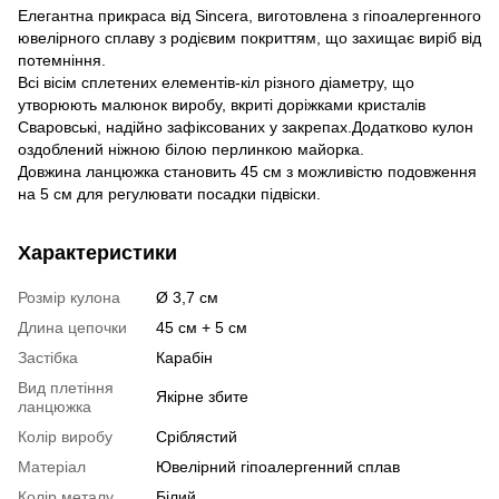
Елегантна прикраса від Sincera, виготовлена з гіпоалергенного
ювелірного сплаву з родієвим покриттям, що захищає виріб від
потемніння.
Всі вісім сплетених елементів-кіл різного діаметру, що
утворюють малюнок виробу, вкриті доріжками кристалів
Сваровські, надійно зафіксованих у закрепах.Додатково кулон
оздоблений ніжною білою перлинкою майорка.
Довжина ланцюжка становить 45 см з можливістю подовження
на 5 см для регулювати посадки підвіски.
Характеристики
Розмір кулона
Ø 3,7 см
Длина цепочки
45 см + 5 см
Застібка
Карабін
Вид плетіння
Якірне збите
ланцюжка
Колір виробу
Сріблястий
Матеріал
Ювелірний гіпоалергенний сплав
Колір металу
Білий