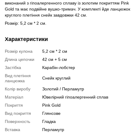
виконаний з гіпоалергенного сплаву із золотим покриттям Pink
Gold та має подвійне вушко-тримач. У комплекті йде ланцюжок
круглого плетіння снейк завдовжки 42 см.
Розмір: 5,2 см * 2 см.
Характеристики
Розмір кулона
5,2 см * 2 см
Длина цепочки
42 см + 5 см
Застібка
Карабін-лобстер
Вид плетіння
Снейк круглий
ланцюжка
Колір виробу
Золотий / Перламутр
Матеріал
Ювелірний гіпоалергенний сплав
Покриття
Pink Gold
Вид покриття
Глянсове
Поверхность
Гладка
Вставка
Перламутр