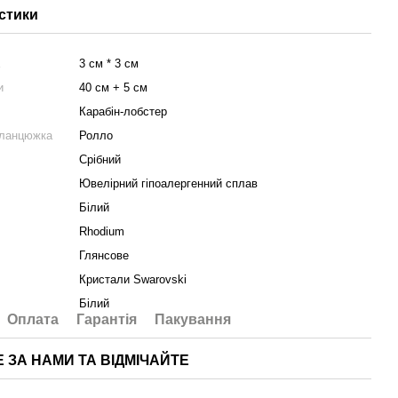
стики
а
3 см * 3 см
и
40 см + 5 см
Карабін-лобстер
 ланцюжка
Ролло
Срібний
Ювелірний гіпоалергенний сплав
Білий
Rhodium
Глянсове
Кристали Swarovski
Білий
Оплата
Гарантія
Пакування
Е ЗА НАМИ ТА ВІДМІЧАЙТЕ