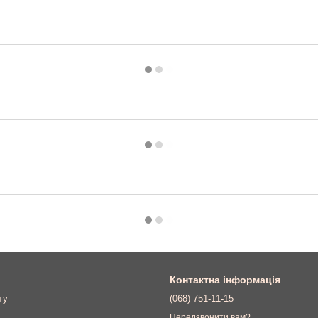
Контактна інформація
ту
(068) 751-11-15
Передзвонити вам?