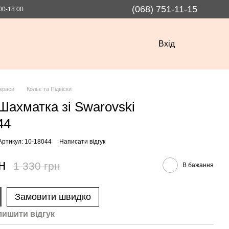
(068) 751-11-15
00-18:00
Вхід
краси
Кольє та Підвіски
 Шахматка зі Swarovski
44
Артикул: 10-18044
Написати відгук
н
1 330 грн
В бажання
Замовити швидко
лишити вiдгук