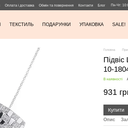
Пн-Чт: 10:
с
Оплата і доставка
Обмін та повернення
Контакти
Блог
И
ТЕКСТИЛЬ
ПОДАРУНКИ
УПАКОВКА
SALE!
Головна
При
Підвіс
10-180
В наявності
931 гр
Купити
Опис
За