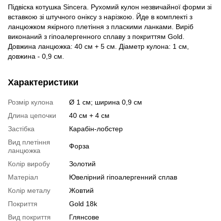
Підвіска котушка Sincera. Рухомий кулон незвичайної форми зі
вставкою зі штучного оніксу з нарізкою. Йде в комплекті з
ланцюжком якірного плетіння з пласкими ланками. Виріб
виконаний з гіпоалергенного сплаву з покриттям Gold.
Довжина ланцюжка: 40 см + 5 см. Діаметр кулона: 1 см,
довжина - 0,9 см.
Характеристики
Розмір кулона
Ø 1 см; ширина 0,9 см
Длина цепочки
40 см + 4 см
Застібка
Карабін-лобстер
Вид плетіння
Форза
ланцюжка
Колір виробу
Золотий
Матеріал
Ювелірний гіпоалергенний сплав
Колір металу
Жовтий
Покриття
Gold 18k
Вид покриття
Глянсове