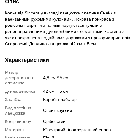
Опис
Кольє від Sincera у вигляді ланцюжка плетіння Снейк з
нанизаними рухомими кулонами. Яскрава прикраса з
родієвим покриттям на якій чергуються кульки з
різнонаправленими дугоподібними елементами, частина з
яких прикрашена подвійними доріжками з прозорих кристалів
Сваровські. Довжина ланцюжка: 42 см + 5 см.
Характеристики
Розмір
декоративного
4,8 см * 5 см
елемента
Длина цепочки
42 см + 5 см
Застібка
Карабін-лобстер
Вид плетіння
Снейк круглий
ланцюжка
Колір виробу
Сріблястий
Матеріал
Ювелірний гіпоалергенний сплав
Колір металу
Білий