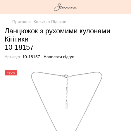
Прикраси
Кольє та Підвіски
Ланцюжок з рухомими кулонами
Кігітики
10-18157
Артикул:
10-18157
Написати відгук
−30%