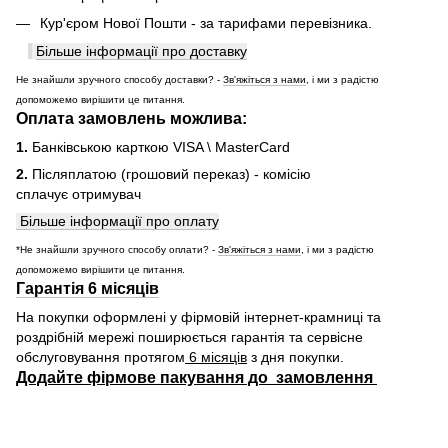
Кур'єром Нової Пошти - за тарифами перевізника.
Більше інформації про доставку
Не знайшли зручного способу доставки? -
Зв'яжіться з нами
, і ми з радістю
допоможемо вирішити це питання.
Оплата замовлень можлива:
1.
Банківською карткою VISA \ MasterCard
2.
Післяплатою (грошовий переказ) - комісію
сплачує отримувач
Більше інформації про оплату
*Не знайшли зручного способу оплати? -
Зв'яжіться з нами
, і ми з радістю
допоможемо вирішити це питання.
Гарантія 6 місяців
На покупки оформлені у фірмовій інтернет-крамниці та
роздрібній мережі поширюється гарантія та сервісне
обслуговування протягом
6 місяців
з дня покупки.
Додайте фірмове пакування до замовлення