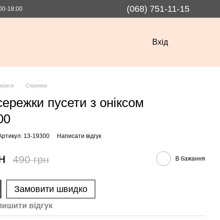
(068) 751-11-15
00-18:00
Вхід
краси
Сережки
сережки пусети з оніксом
00
Артикул: 13-19300
Написати відгук
н
490 грн
В бажання
Замовити швидко
лишити вiдгук