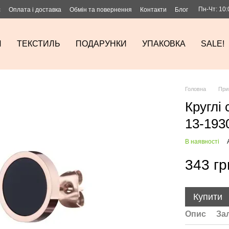
Пн-Чт: 10:
с
Оплата і доставка
Обмін та повернення
Контакти
Блог
И
ТЕКСТИЛЬ
ПОДАРУНКИ
УПАКОВКА
SALE!
Головна
При
Круглі 
13-193
В наявності
343 гр
Купити
Опис
За