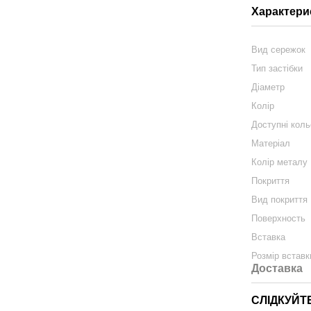
Характери
Вид сережок
Тип застібки
Діаметр
Колір
Доступні кол
Матеріал
Колір металу
Покриття
Вид покриття
Поверхность
Вставка
Розмір вставк
Доставка
СЛІДКУЙТ