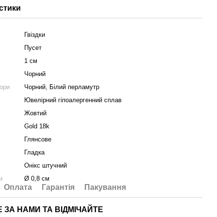
стики
Гвіздки
Пусет
1 см
Чорний
ьори
Чорний, Білий перламутр
Ювелірний гіпоалергенний сплав
Жовтий
Gold 18k
Глянсове
Гладка
Онікс штучний
и
Ø 0,8 см
Оплата
Гарантія
Пакування
Е ЗА НАМИ ТА ВІДМІЧАЙТЕ