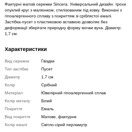
Фактурні матові сережки Sincera. Універсальний дизайн: трохи
опуклий круг з малюнком, стилізованим під ковку. Виконані з
гіпоалергенного сплаву з покриттям зі сріблястої емалі.
Застібка-пусет з пластиковою вставкою дозволяє без
деформації зберігати природну форму мочки вуха. Діаметр:
1,7 см.
Характеристики
Вид сережок
Гвіздки
Тип застібки
Пусет
Діаметр
1,7 см
Колір
Срібний
Матеріал
Ювелірний гіпоалергенний сплав
Колір металу
Білий
Покриття
Емаль
Вид покриття
Матове, фактурне
Колір емалі
Світло-сірий перламутр