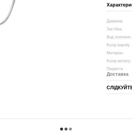
Характери
Довжина
Застібка
Вид плетіння
Колір виробу
Матеріал
Колір металу
Покриття
Доставка
СЛІДКУЙТ