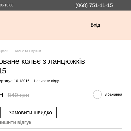
(068) 751-11-15
00-18:00
Вхід
краси
Кольє та Підвіски
оване кольє з ланцюжків
15
Артикул: 10-18015
Написати відгук
н
840 грн
В бажання
Замовити швидко
лишити вiдгук