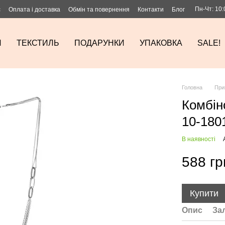
Пн-Чт: 10:
с
Оплата і доставка
Обмін та повернення
Контакти
Блог
И
ТЕКСТИЛЬ
ПОДАРУНКИ
УПАКОВКА
SALE!
Головна
При
Комбін
10-180
В наявності
588 гр
Купити
Опис
За