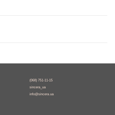
(068) 751-11-15
sincera_ua
info@sincera.ua