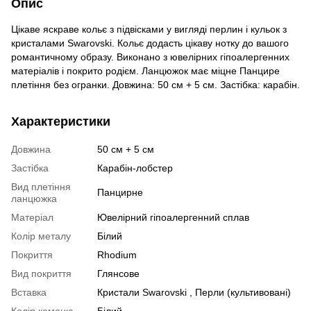
Опис
Цікаве яскраве кольє з підвісками у вигляді перлин і кульок з
кристалами Swarovski. Кольє додасть цікаву нотку до вашого
романтичному образу. Виконано з ювелірних гіпоалергенних
матеріалів і покрито родієм. Ланцюжок має міцне Панцире
плетіння без огранки. Довжина: 50 см + 5 см. Застібка: карабін.
Характеристики
Довжина
50 см + 5 см
Застібка
Карабін-лобстер
Вид плетіння
Панцирне
ланцюжка
Матеріал
Ювелірний гіпоалергенний сплав
Колір металу
Білий
Покриття
Rhodium
Вид покриття
Глянсове
Вставка
Кристали Swarovski , Перли (культивовані)
Колір каменю
Білий