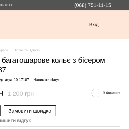
(068) 751-11-15
00-18:00
Вхід
краси
Кольє та Підвіски
 багатошарове кольє з бісером
87
Артикул: 10-17187
Написати відгук
н
1 200 грн
В бажання
Замовити швидко
лишити вiдгук