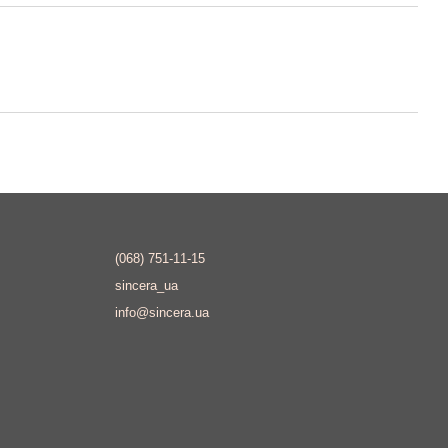
(068) 751-11-15
sincera_ua
info@sincera.ua