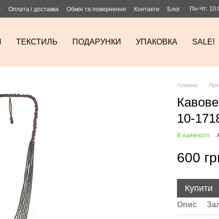
Пн-Чт: 10:
с
Оплата і доставка
Обмін та повернення
Контакти
Блог
И
ТЕКСТИЛЬ
ПОДАРУНКИ
УПАКОВКА
SALE!
Головна
При
Кавове
10-171
В наявності
600 гр
Купити
Опис
За