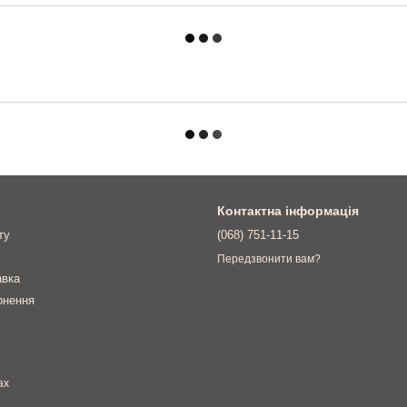
Контактна інформація
ту
(068) 751-11-15
Передзвонити вам?
авка
рнення
ах