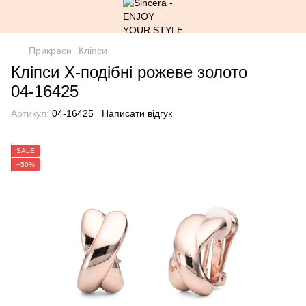
Прикраси
Кліпси
Кліпси Х-подібні рожеве золото
04-16425
Артикул:
04-16425
Написати відгук
SALE
−50%