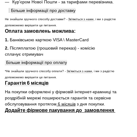
Кур'єром Нової Пошти - за тарифами перевізника.
Більше інформації про доставку
Не знайшли зручного способу доставки? -
Зв'яжіться з нами
, і ми з радістю
допоможемо вирішити це питання.
Оплата замовлень можлива:
1.
Банківською карткою VISA \ MasterCard
2.
Післяплатою (грошовий переказ) - комісію
сплачує отримувач
Більше інформації про оплату
*Не знайшли зручного способу оплати? -
Зв'яжіться з нами
, і ми з радістю
допоможемо вирішити це питання.
Гарантія 6 місяців
На покупки оформлені у фірмовій інтернет-крамниці та
роздрібній мережі поширюється гарантія та сервісне
обслуговування протягом
6 місяців
з дня покупки.
Додайте фірмове пакування до замовлення