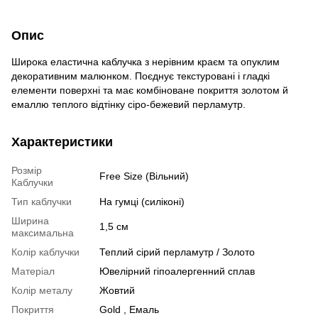
Опис
Широка еластична каблучка з нерівним краєм та опуклим
декоративним малюнком. Поєднує текстуровані і гладкі
елементи поверхні та має комбіноване покриття золотом й
емаллю теплого відтінку сіро-бежевий перламутр.
Характеристики
Розмір
Free Size (Вільний)
Каблучки
Тип каблучки
На гумці (силіконі)
Ширина
1,5 см
максимальна
Колір каблучки
Теплий сірий перламутр / Золото
Матеріал
Ювелірний гіпоалергенний сплав
Колір металу
Жовтий
Покриття
Gold , Емаль