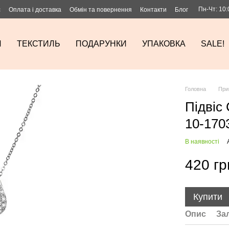
Пн-Чт: 10:
с
Оплата і доставка
Обмін та повернення
Контакти
Блог
И
ТЕКСТИЛЬ
ПОДАРУНКИ
УПАКОВКА
SALE!
Головна
При
Підвіс
10-170
В наявності
420 гр
Купити
Опис
За