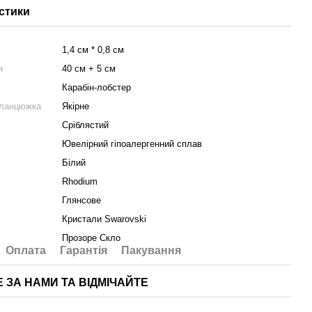
стики
а
1,4 см * 0,8 см
и
40 см + 5 см
Карабін-лобстер
 ланцюжка
Якірне
Сріблястий
Ювелірний гіпоалергенний сплав
Білий
Rhodium
Глянсове
Кристали Swarovski
Прозоре Скло
Оплата
Гарантія
Пакування
Е ЗА НАМИ ТА ВІДМІЧАЙТЕ