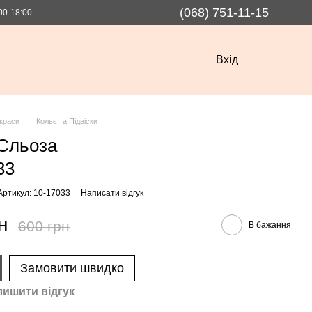
(068) 751-11-15
00-18:00
Вхід
краси
Кольє та Підвіски
 Сльоза
33
Артикул: 10-17033
Написати відгук
н
600 грн
В бажання
Замовити швидко
лишити вiдгук