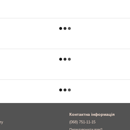
Контактна інформація
ту
(068) 751-11-15
Передзвонити вам?