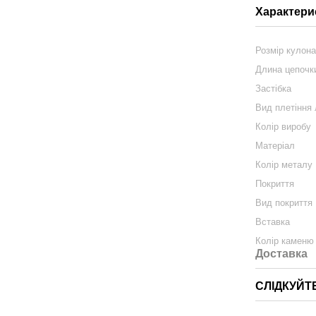
Характери
Розмір кулон
Длина цепочк
Застібка
Вид плетіння
Колір виробу
Матеріал
Колір металу
Покриття
Вид покриття
Вставка
Колір каменю
Доставка
СЛІДКУЙТ