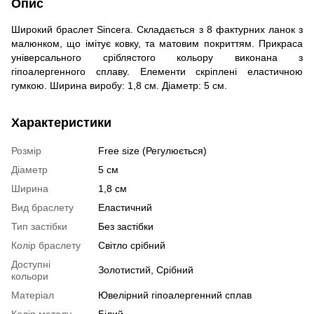
Опис
Широкий браслет Sincera. Складається з 8 фактурних ланок з
малюнком, що імітує ковку, та матовим покриттям. Прикраса
універсального сріблястого кольору виконана з
гіпоалергенного сплаву. Елементи скріплені еластичною
гумкою. Ширина виробу: 1,8 см. Діаметр: 5 см.
Характеристики
Розмір
Free size (Регулюється)
Діаметр
5 см
Ширина
1,8 см
Вид браслету
Еластичний
Тип застібки
Без застібки
Колір браслету
Світло срібний
Доступні
Золотистий, Срібний
кольори
Матеріал
Ювелірний гіпоалергенний сплав
Колір металу
Білий