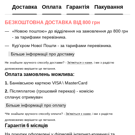
Доставка
Оплата
Гарантія
Пакування
БЕЗКОШТОВНА ДОСТАВКА ВІД 800 грн
«Новою поштою» до відділення на замовлення до 800 грн
- за тарифами перевізника.
Кур'єром Нової Пошти - за тарифами перевізника.
Більше інформації про доставку
Не знайшли зручного способу доставки? -
Зв'яжіться з нами
, і ми з радістю
допоможемо вирішити це питання.
Оплата замовлень можлива:
1.
Банківською карткою VISA \ MasterCard
2.
Післяплатою (грошовий переказ) - комісію
сплачує отримувач
Більше інформації про оплату
*Не знайшли зручного способу оплати? -
Зв'яжіться з нами
, і ми з радістю
допоможемо вирішити це питання.
Гарантія 6 місяців
На покупки оформлені у фірмовій інтернет-крамниці та