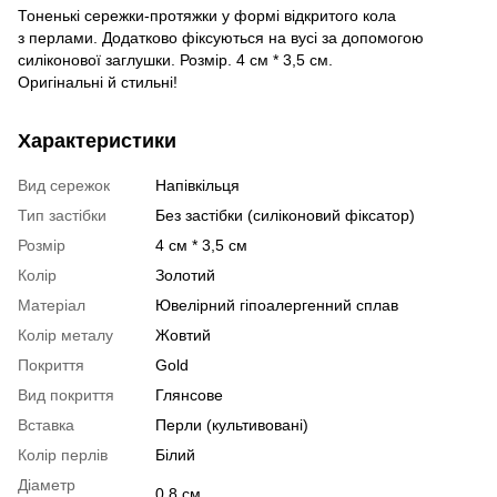
Тоненькі сережки-протяжки у формі відкритого кола
з перлами. Додатково фіксуються на вусі за допомогою
силіконової заглушки. Розмір. 4 см * 3,5 см.
Оригінальні й стильні!
Характеристики
Вид сережок
Напівкільця
Тип застібки
Без застібки (силіконовий фіксатор)
Розмір
4 см * 3,5 см
Колір
Золотий
Матеріал
Ювелірний гіпоалергенний сплав
Колір металу
Жовтий
Покриття
Gold
Вид покриття
Глянсове
Вставка
Перли (культивовані)
Колір перлів
Білий
Діаметр
0,8 см