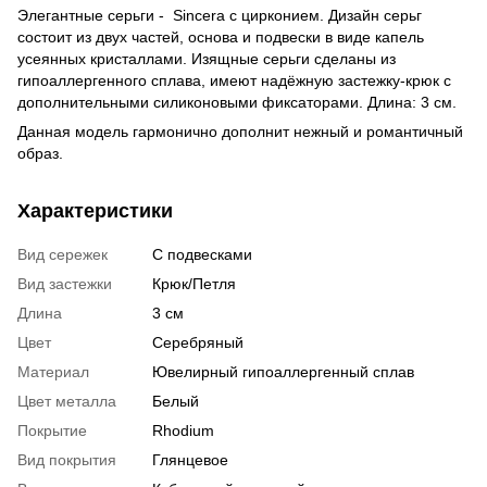
Элегантные серьги - Sincera с цирконием. Дизайн серьг
состоит из двух частей, основа и подвески в виде капель
усеянных кристаллами. Изящные серьги сделаны из
гипоаллергенного сплава, имеют надёжную застежку-крюк с
дополнительными силиконовыми фиксаторами. Длина: 3 см.
Данная модель гармонично дополнит нежный и романтичный
образ.
Характеристики
Вид сережек
С подвесками
Вид застежки
Крюк/Петля
Длина
3 см
Цвет
Серебряный
Материал
Ювелирный гипоаллергенный сплав
Цвет металла
Белый
Покрытие
Rhodium
Вид покрытия
Глянцевое