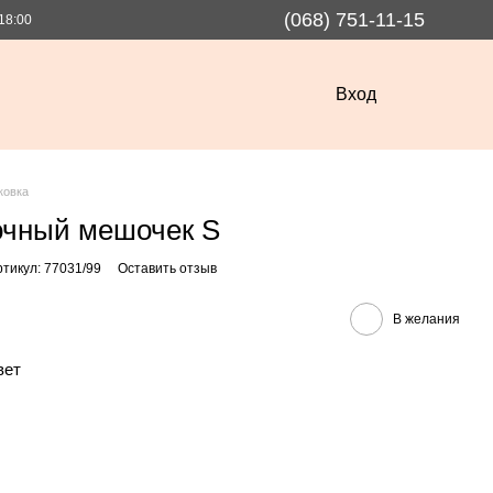
(068) 751-11-15
18:00
Вход
ковка
очный мешочек S
ртикул: 77031/99
Оставить отзыв
В желания
вет