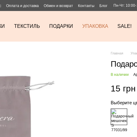
Пн-Чт: 10:00-
с
Оплата и доставка
Обмен и возврат
Контакты
Блог
КИ
ТЕКСТИЛЬ
ПОДАРКИ
УПАКОВКА
SALE!
Главная
Упа
Подар
В наличии
А
15 грн
Выберите ц