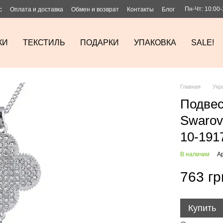
Пн-Чт: 10:00-
с
Оплата и доставка
Обмен и возврат
Контакты
Блог
КИ
ТЕКСТИЛЬ
ПОДАРКИ
УПАКОВКА
SALE!
Главная
Укр
Подвес
Swarov
10-191
В наличии
А
763 гр
Купить