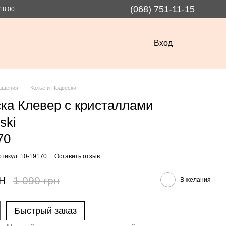
(068) 751-11-15
18:00
Вход
ашения
Колье и Подвески
ка Клевер с кристаллами
ski
70
ртикул: 10-19170
Оставить отзыв
н
1 090 грн
В желания
Быстрый заказ