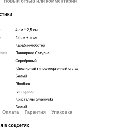
Новый отзыв или комментарий
стики
а
4 см * 2,5 см
и
43 см + 5 см
Карабин-лобстер
очки
Панцирное Сатурна
Серебряный
Ювелирный гипоаллергенный сплав
а
Белый
Rhodium
Глянцевое
Кристаллы Swarovski
Белый
Оплата
Гарантия
Упаковка
я в соцсетях