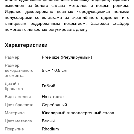
выполнен из белого сплава металлов и покрыт родием.
Изделие декорировано девятью чередующимися полыми
полусферами со вставками из вкраплённого циркония и с
глянцевым родированным покрытием. Застежка слайдер
помогает с легкостью регулировать длину.
Характеристики
Размер
Free size (Регулируемый)
Размер
декоративного
5 см * 0,5 см
элемента
Дизайн
Гибкий
браслета
Вид застежки
На затяжке
Цвет браслета
Серебряный
Материал
Ювелирный гипоаллергенный сплав
Цвет металла
Белый
Покрытие
Rhodium