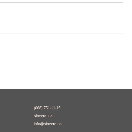
(068) 751-11-15
sincera_ua
info@sincera.ua